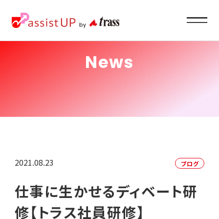
News
Service
企業ご担当者様へ
About
私たちの目指すもの
2021.08.23
ブログ
Recruit
仕事に生かせるディベート研
求職者の方へ
修【トラス社員研修】