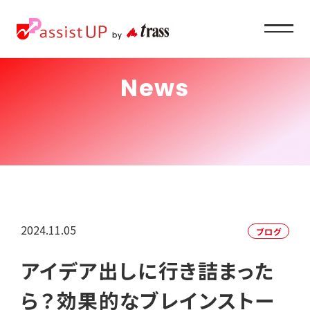
News
Service
企業ご担当者様へ
About
私たちの目指すもの
2024.11.05
ブログ
Recruit
アイデア出しに行き詰まった
求職者の方へ
ら？効果的なブレインストー