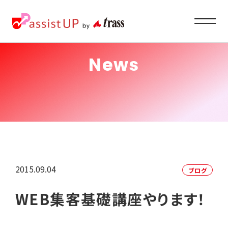
News
Service
企業ご担当者様へ
About
私たちの目指すもの
2015.09.04
ブログ
Recruit
WEB集客基礎講座やります！
求職者の方へ