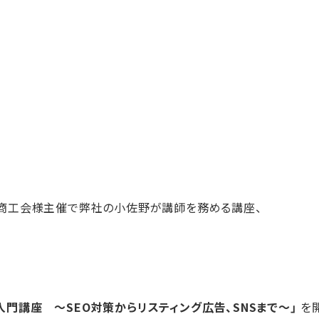
渋谷商工会様主催で弊社の小佐野が講師を務める講座、
入門講座 ～SEO対策からリスティング広告、SNSまで～」
を