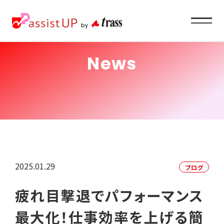
News
Service
企業ご担当者様へ
About
私たちの目指すもの
2025.01.29
ブログ
Recruit
疲れ目撃退でパフォーマンス
求職者の方へ
最大化！仕事効率を上げる簡