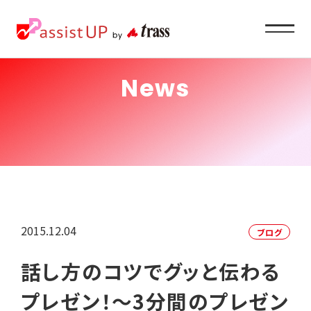
News
Service
企業ご担当者様へ
About
私たちの目指すもの
2015.12.04
ブログ
Recruit
話し方のコツでグッと伝わる
求職者の方へ
プレゼン！～3分間のプレゼン