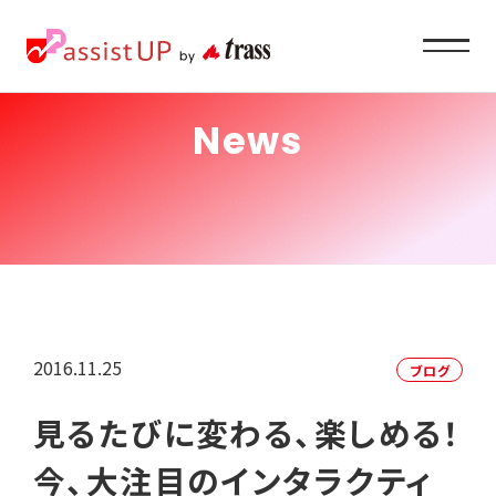
News
Service
企業ご担当者様へ
About
私たちの目指すもの
2016.11.25
ブログ
Recruit
見るたびに変わる、楽しめる！
求職者の方へ
今、大注目のインタラクティ