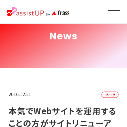
News
Service
企業ご担当者様へ
About
私たちの目指すもの
2016.12.21
ブログ
Recruit
本気でWebサイトを運用する
求職者の方へ
ことの方がサイトリニューア