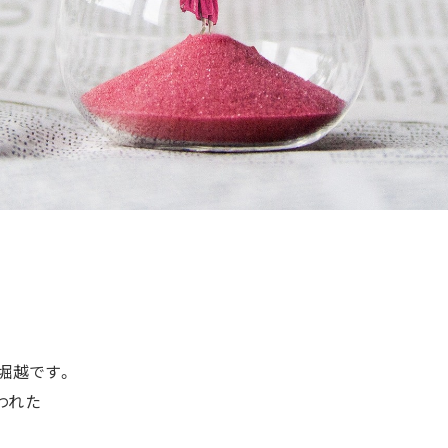
堀越です。
われた