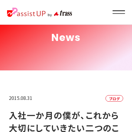
News
Service
企業ご担当者様へ
About
私たちの目指すもの
2015.08.31
ブログ
Recruit
入社一か月の僕が、これから
求職者の方へ
大切にしていきたい二つのこ