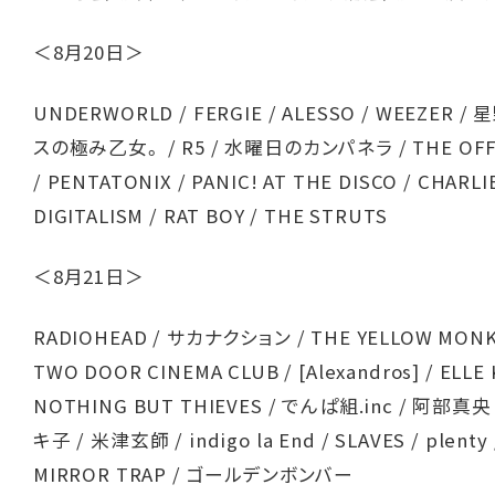
＜8月20日＞
UNDERWORLD / FERGIE / ALESSO / WEEZER / 
スの極み乙女。 / R5 / 水曜日のカンパネラ / THE OFF
/ PENTATONIX / PANIC! AT THE DISCO / CHARLI
DIGITALISM / RAT BOY / THE STRUTS
＜8月21日＞
RADIOHEAD / サカナクション / THE YELLOW MONK
TWO DOOR CINEMA CLUB / [Alexandros] / ELLE 
NOTHING BUT THIEVES / でんぱ組.inc / 阿部真央
キ子 / 米津玄師 / indigo la End / SLAVES / plenty
MIRROR TRAP / ゴールデンボンバー